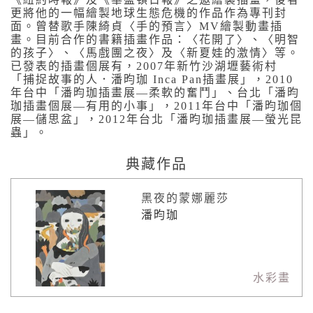
更將他的一幅繪製地球生態危機的作品作為專刊封
面。曾替歌手陳綺貞〈手的預言〉MV繪製動畫插
畫。目前合作的書籍插畫作品：〈花開了〉、〈明智
的孩子〉、〈馬戲團之夜〉及〈新夏娃的激情〉等。
已發表的插畫個展有，2007年新竹沙湖壢藝術村
「捕捉故事的人．潘昀珈 Inca Pan插畫展」，2010
年台中「潘昀珈插畫展—柔軟的奮鬥」、台北「潘昀
珈插畫個展—有用的小事」，2011年台中「潘昀珈個
展—儲思盆」，2012年台北「潘昀珈插畫展—螢光昆
蟲」。
典藏作品
黑夜的蒙娜麗莎
潘昀珈
水彩畫