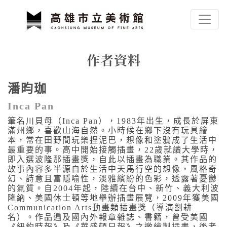
跳到主要內容
高雄市立美術館
網頁導覽
作者資料
潘昀珈
:::
Inca Pan
筆名川貝母（Inca Pan），1983年出生，成長於屏東
滿州鄉，喜歡山海自然。小時候在鄉下沒有玩具繪
本，常在田野間玩樂捏泥巴，想像和塗鴉成了生活中
最重要的事。高中開始接觸插畫，22歲就讀大學時，
即入選波隆那插畫獎，自此以插畫為職業。其作品的
故事內容多半源自於生活中天馬行空的想像，風格奇
幻、詩意且富隱喻性，淡雅繽紛的色彩，透露著憂鬱
的氣質。自2004年起，陸續在台中、新竹、義大利波
隆納、美國休士頓等地舉辦插畫展覽，2009年獲美國
Communication Arts動畫類插畫獎（導演劉耕
名）。作品遍及國內外報章雜誌、書籍，曾受美國
《紐約時報》及《華盛頓日報》之邀繪製插畫，後者