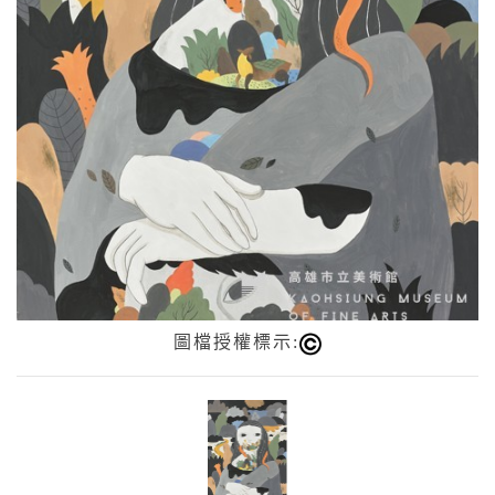
圖檔授權標示: