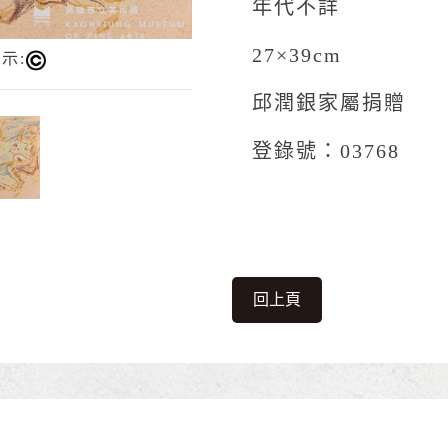
年代不詳
27×39cm
示:
邱潤銀家屬捐贈
登錄號：03768
回上頁