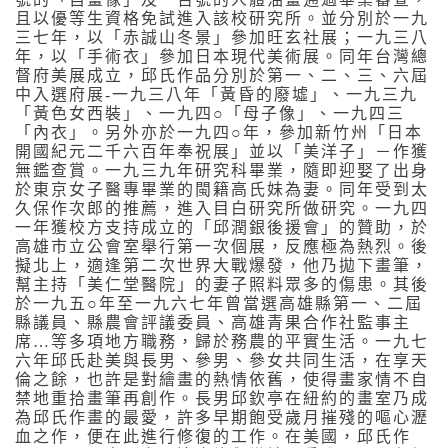
且以優等生資格免試進入該校研究所。並分別於一九
三七年，以「赤誠山冬景」參加旺玄社展；一九三八
年，以「手術衣」參加日本現代美術展。同年台灣總
督府美展成立，邱氏作品分別於第一、二、三、六屆
中入選府展-一九三八年「黃昏的廢墟」、一九三九
「黃色女西裝」、一九四○「母子像」、一九四三
「內衣」。另外亦於一九四○年，參加新竹州「日本
開國紀元二千六百年奉祝展」並以「美洋子」－作獲
無鑑查賞。一九三九年研究科畢業，隨即迎娶了出身
於東京女子醫專畢業的閩籍高氏妹為妻。同年受到太
久保作次郎的推薦，進入目白研究所做研究。一九四
一年獲校方支持成立的「邱潤銀後援會」的贊助，於
高雄市立公會室舉行第一次個展，反應極為熱烈。後
擬北上，適逢第二次世界大戰爆發，他乃拋下畫筆，
幫主持「美仁堂醫院」的妻子照料眾多的傷患。其後
於一九五○年至一九六七年曾當選高雄縣第一、二屆
縣議員、縣農會評議委員、高雄青果合作社監事主
席…等多項地方職務，歸於務農的平實生活。一九七
六年邱氏赴美與長男、參男、參女共同生活，在享天
倫之餘，也許是對繪畫的熱情依舊，使得畫家情不自
禁地重拾畫筆再創作。長男邱欽亭在紐約的畫室乃成
為邱氏作畫的最愛，許多早期飽受歲月摧殘的嘔心瀝
血之作，便在此進行修復的工作。在美國，邱氏作