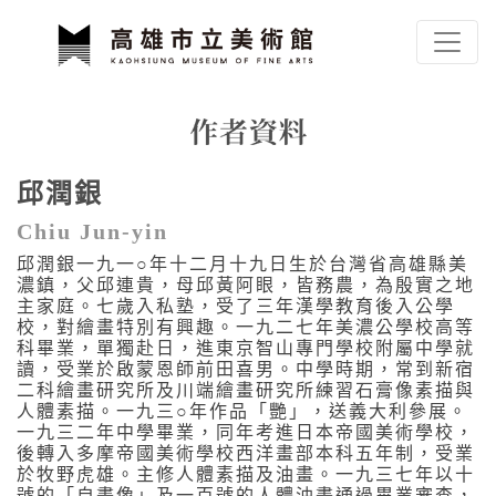
跳到主要內容
高雄市立美術館
網頁導覽
作者資料
邱潤銀
:::
Chiu Jun-yin
邱潤銀一九一○年十二月十九日生於台灣省高雄縣美
濃鎮，父邱連貴，母邱黃阿眼，皆務農，為殷實之地
主家庭。七歲入私塾，受了三年漢學教育後入公學
校，對繪畫特別有興趣。一九二七年美濃公學校高等
科畢業，單獨赴日，進東京智山專門學校附屬中學就
讀，受業於啟蒙恩師前田喜男。中學時期，常到新宿
二科繪畫研究所及川端繪畫研究所練習石膏像素描與
人體素描。一九三○年作品「艷」，送義大利參展。
一九三二年中學畢業，同年考進日本帝國美術學校，
後轉入多摩帝國美術學校西洋畫部本科五年制，受業
於牧野虎雄。主修人體素描及油畫。一九三七年以十
號的「自畫像」及一百號的人體油畫通過畢業審查，