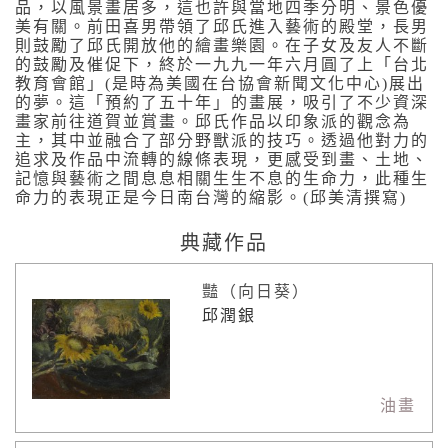
品，以風景畫居多，這也許與當地四季分明、景色優
美有關。前田喜男帶領了邱氏進入藝術的殿堂，長男
則鼓勵了邱氏開放他的繪畫樂園。在子女及友人不斷
的鼓勵及催促下，終於一九九一年六月圓了上「台北
教育會館」(是時為美國在台協會新聞文化中心)展出
的夢。這「預約了五十年」的畫展，吸引了不少資深
畫家前往道賀並賞畫。邱氏作品以印象派的觀念為
主，其中並融合了部分野獸派的技巧。透過他對力的
追求及作品中流轉的線條表現，更感受到畫、土地、
記憶與藝術之間息息相關生生不息的生命力，此種生
命力的表現正是今日南台灣的縮影。(邱美清撰寫)
典藏作品
豔（向日葵）
邱潤銀
油畫