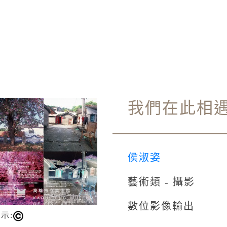
我們在此相
侯淑姿
藝術類 - 攝影
數位影像輸出
示: