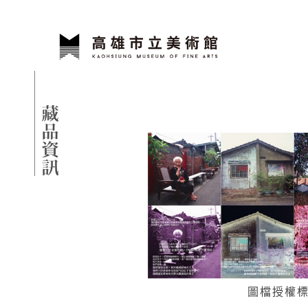
跳到主要內容
高雄市立美術館
網頁導覽
藏品資訊
:::
圖檔授權標