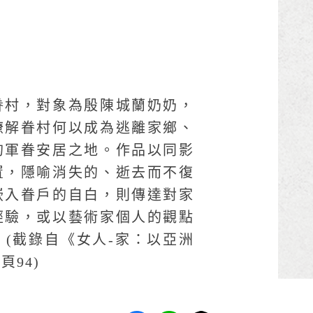
眷村，對象為殷陳城蘭奶奶，
瞭解眷村何以成為逃離家鄉、
的軍眷安居之地。作品以同影
置，隱喻消失的、逝去而不復
嵌入眷戶的自白，則傳達對家
經驗，或以藝術家個人的觀點
(截錄自《女人-家：以亞洲
94)