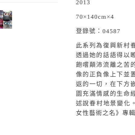
2013
70×140cm×4
登錄號：04587
此系列為復興新村
透過她的話語得以
飽嚐顛沛流離之苦
像的正負像上下並
返的一切，在下方
園充滿情感的生命
述說眷村地景變化。
女性藝術之名》專輯頁