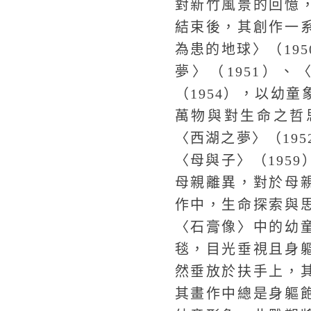
對新竹風景的回憶
結束後，其創作一
為患的地球〉（19
夢〉（1951）、
（1954），以幼
萬物與對生命之哲思
〈西湖之夢〉（195
〈母與子〉（195
母親離異，對於母
作中，生命探索與
〈石膏像〉中的幼
毯，目光垂視且身
然垂放於扶手上，
其畫作中總是身軀