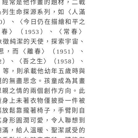
，經常是他作畫的題材，二戰
系列生命探源系列，如〈人滿
50）、〈今日仍在描繪和平之
〈春〉（1953）、〈常春〉
童象徵純潔的天使，探索宇宙、
，而〈離春〉（1951）、
2）、〈吾之生〉（1958）、
9）等，則承載他幼年五歲時與
親的無盡思念。孩童成為其畫
思親之情的兩個創作方向。此
童身上未著衣物僅披掛一件被
軀放鬆靠攏著椅子，手臂則自
其身形圓潤可愛，令人聯想到
飽滿，給人溫暖、聖潔感受的