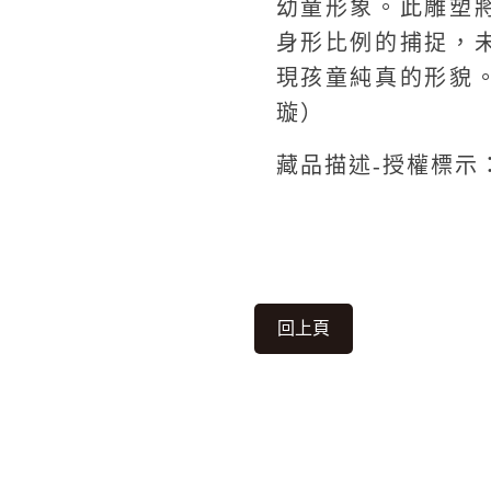
幼童形象。此雕塑
身形比例的捕捉，
現孩童純真的形貌
璇）
藏品描述-授權標示
回上頁