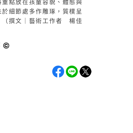
將重點放在孩童容貌、體態與
未於細節處多作雕琢，質樸呈
。（撰文｜藝術工作者 楊佳
：