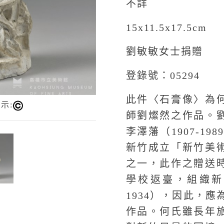
不詳
15x11.5x17.5cm
劉敏敏女士捐贈
登錄號：05294
此件〈石膏像〉為
示:
師劉燦然之作品。
李澤藩（1907-19
新竹成立「新竹美
之一，此作之贈送
學校返臺，組織新竹
1934），因此，應
作品。何氏雖長年