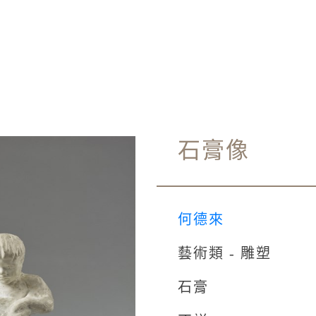
石膏像
何德來
藝術類 - 雕塑
石膏