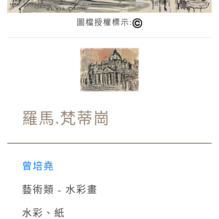
圖檔授權標示:
羅馬.梵蒂崗
曾培堯
藝術類 - 水彩畫
水彩、紙