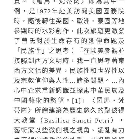
質。〈羅馬‧梵蒂崗〉即為其中一
例，是1972年赴美訪問美國國務院
時，隨後轉往英國、歐洲、泰國等地
參觀時的水彩創作，此次旅遊更激發
了曾氏對於生命存有的延伸命題及
「民族性」之思考：「在歐美參觀並
接觸到西方文明時，我一直思考著東
西方文化的差異，民族性和世界性以
及宗教信仰與人性…諸多問題。…內
心中企求重新認識並探索中華民族及
中國藝術的慾望。[1]」〈羅馬‧梵
蒂崗〉所繪建築為歷史悠久的聖彼得
大教堂（Basilica Sancti Petri），
藝術家以些微側視之視角、凌亂有力