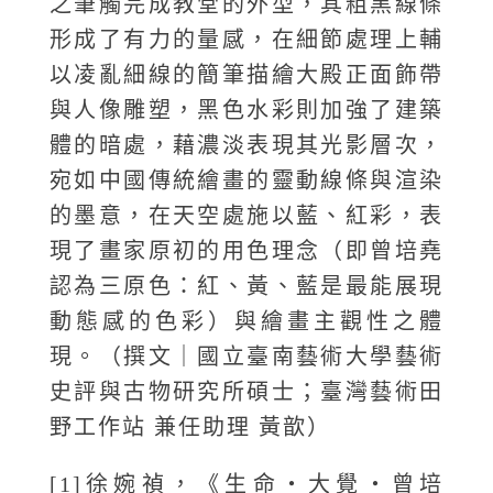
之筆觸完成教堂的外型，其粗黑線條
形成了有力的量感，在細節處理上輔
以凌亂細線的簡筆描繪大殿正面飾帶
與人像雕塑，黑色水彩則加強了建築
體的暗處，藉濃淡表現其光影層次，
宛如中國傳統繪畫的靈動線條與渲染
的墨意，在天空處施以藍、紅彩，表
現了畫家原初的用色理念（即曾培堯
認為三原色：紅、黃、藍是最能展現
動態感的色彩）與繪畫主觀性之體
現。（撰文｜國立臺南藝術大學藝術
史評與古物研究所碩士；臺灣藝術田
野工作站 兼任助理 黃歆）
[1]徐婉禎，《生命‧大覺‧曾培