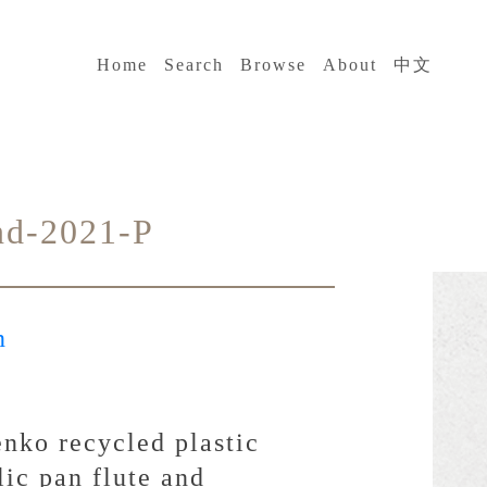
:::
Home
Search
Browse
About
中文
nd-2021-P
n
enko recycled plastic
lic pan flute and