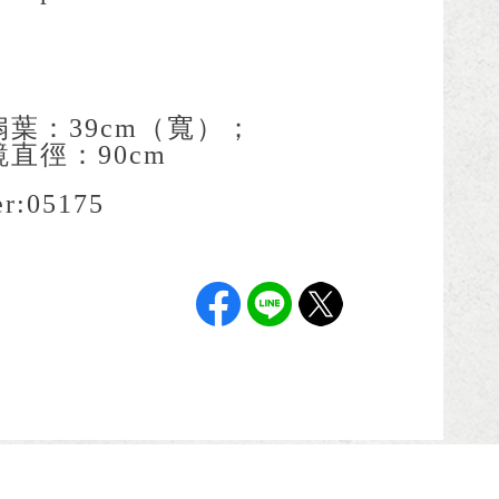
扇葉：39cm（寬）；
鏡直徑：90cm
r:
05175