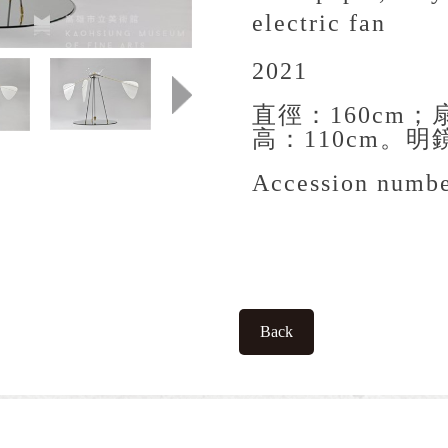
electric fan
2021
直徑：160cm；
高：110cm。明
Accession numbe
Back