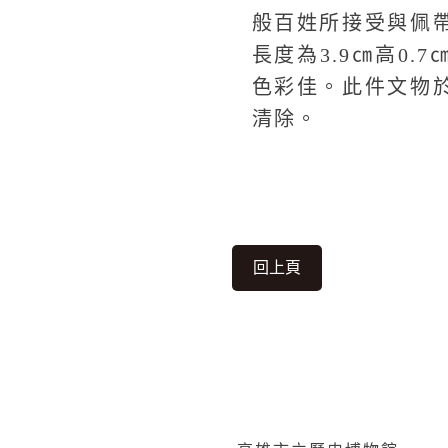
般百姓所接受與佩
長度為3.9㎝高0
色彩佳。此件文物
清除。
回上頁