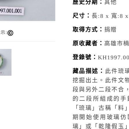
歷史分期：
其他
尺寸：
長:8 x 寬:8 x
取得方式：
捐贈
示:
原收藏者：
高雄市
登錄號：
KH1997.00
藏品描述：
此件琉
挖掘出土。此件文
段與另外二段不合
的二段所組成的手
「琉璃」古稱「料
期開始使用玻璃仿
璃」或「乾隆假玉