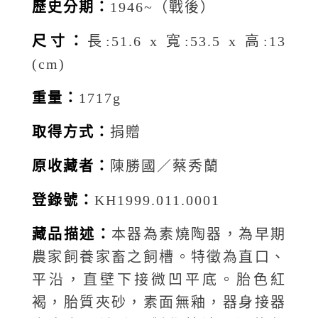
歷史分期：
1946~（戰後）
尺寸：
長:51.6 x 寬:53.5 x 高:13
(cm)
重量：
1717g
取得方式：
捐贈
原收藏者：
陳勝國／蔡秀蘭
登錄號：
KH1999.011.0001
藏品描述：
本器為素燒陶器，為早期
農家飼養家畜之飼槽。特徵為直口、
平沿，直壁下接微凹平底。胎色紅
褐，胎質夾砂，素面無釉，器身接器