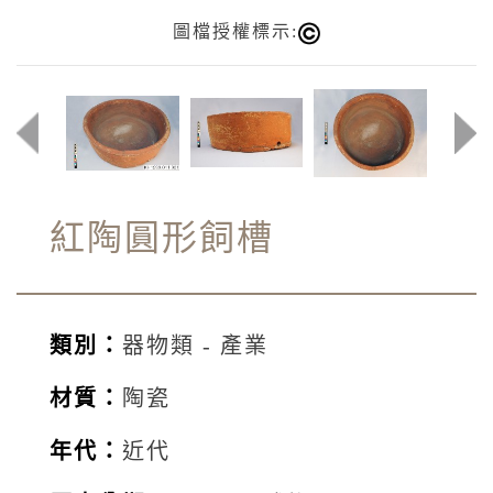
圖檔授權標示:
紅陶圓形飼槽
類別：
器物類 - 產業
材質：
陶瓷
年代：
近代