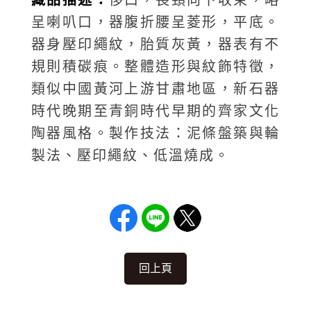
藏品描述：
侈口，長頸向下收束，略
呈喇叭口，器腹折腰呈菱形，平底。
器身壓印繩紋，胎質灰黃，器表有不
規則積碳痕。整體造形與紋飾特徵，
類似中國黃河上游甘肅地區，新石器
時代晚期至青銅時代早期的齊家文化
陶器風格。製作技法：泥條盤築與輪
製法、壓印繩紋、低溫燒成。
回上頁