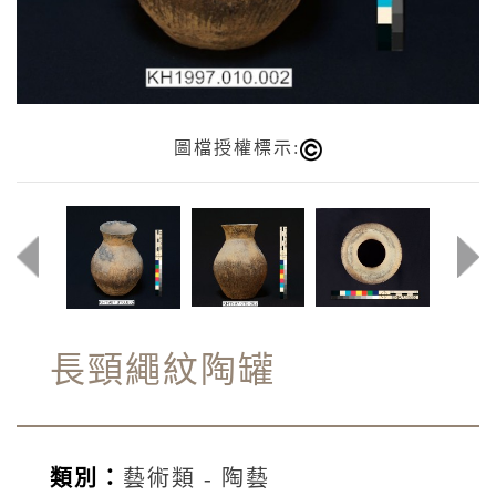
圖檔授權標示:
長頸繩紋陶罐
類別：
藝術類 - 陶藝