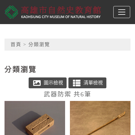
跳到主要內容
高雄市自然史教育館
網頁導覽
首頁
> 分類瀏覽
:::
武器防禦 共6筆