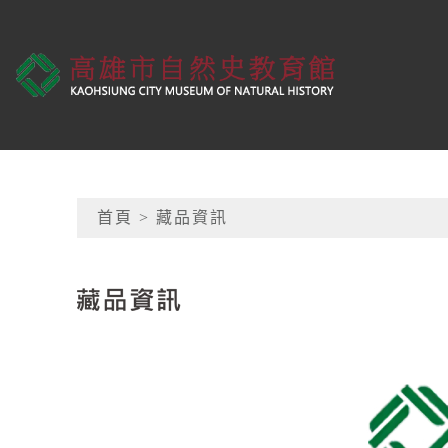
跳到主要內容
高雄市自然史教育館
網頁導覽
首頁
> 藏品資訊
:::