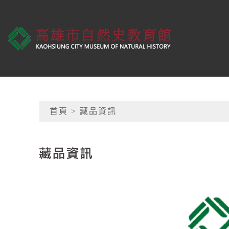
跳到主要內容
高雄市自然史教育館
網頁導覽
首頁
> 藏品資訊
:::