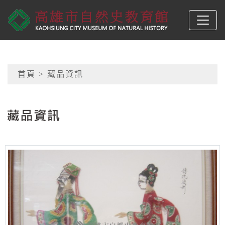
跳到主要內容
高雄市自然史教育館
網頁導覽
首頁
> 藏品資訊
:::