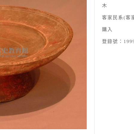
木
客家民系(客
購入
登錄號：1999