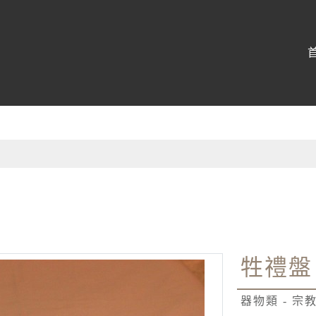
:::
牲禮盤
器物類 - 宗