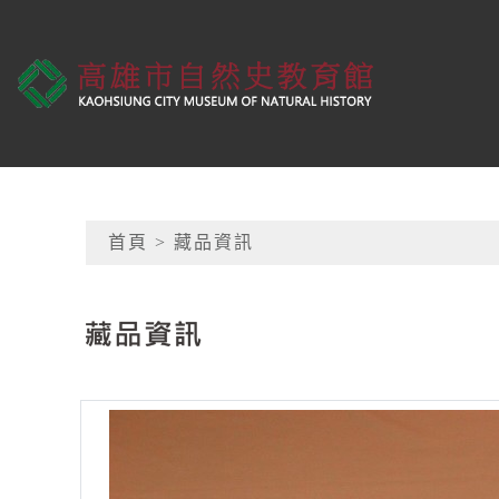
跳到主要內容
高雄市自然史教育館
網頁導覽
首頁
> 藏品資訊
:::