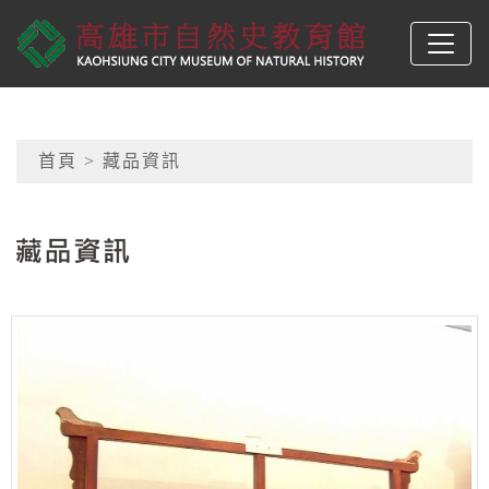
跳到主要內容
高雄市自然史教育館
網頁導覽
首頁
> 藏品資訊
:::