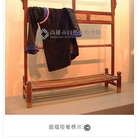
圖檔授權標示: