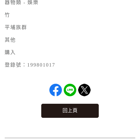
器物類 - 娛樂
竹
平埔族群
其他
購入
登錄號：199801017
回上頁