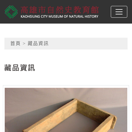
跳到主要內容
高雄市自然史教育館
網頁導覽
首頁
> 藏品資訊
:::