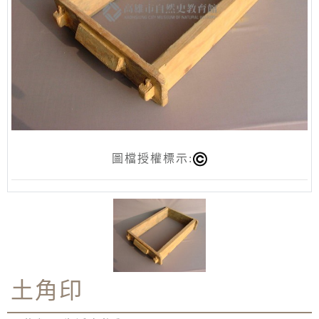
圖檔授權標示:
土角印