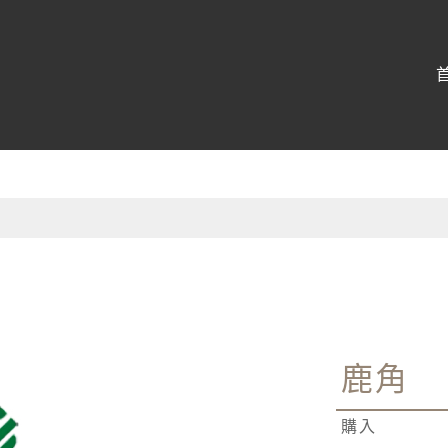
:::
鹿角
購入