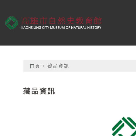
跳到主要內容
高雄市自然史教育館
網頁導覽
首頁
> 藏品資訊
:::