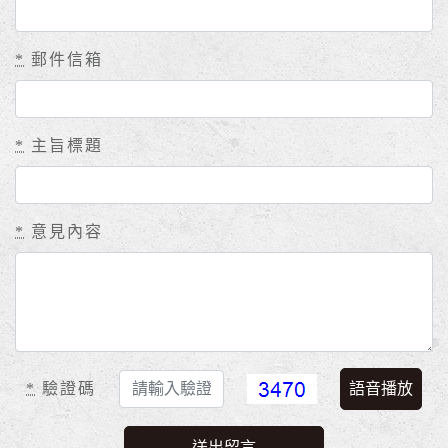
*
郵件信箱
*
主旨標題
*
意見內容
*
驗證碼
語音播放