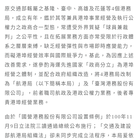
原交通部轄屬之基隆、臺中、高雄及花蓮等4個港務
局，成立有年，鑑於其等兼具港埠事業經營及執行公
權力之政商合一型態，常遭受外界質疑「球員兼裁
判」之公平性，且在拓展業務方面亦常受限於行政體
系之層層束縛，缺乏經營彈性與市場即時應變能力，
而礙港埠經營效率與國際競爭力。基此，為因應上述
改善需求，遂參酌海運先進國家「政商分立」為港埠
經營之體制，並配合政府組織改造，將4港務局改制
為「航港局（以下簡稱本局）」及「臺灣港務股份有
限公司」，前者職司航政及港政公權力業務，後者專
責港埠經營業務。
由於「國營港務股份有限公司設置條例」於100年11
月9日立法院三讀通過總統公布施行；「交通及建設
部航港局組織法」卻未同步完成立法程序，本局爰依