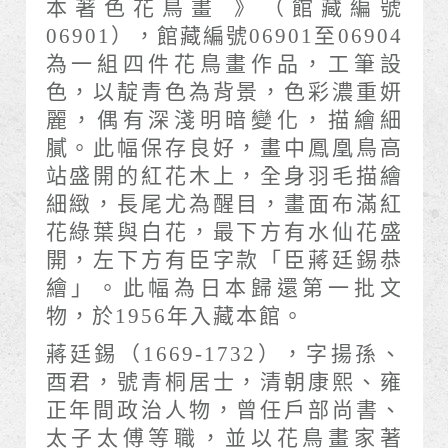
本著色花鳥畫 》（館藏編號
06901），館藏編號06901至06904
為一組四件花鳥畫作品，工筆設
色，以靛青色為背景，色彩濃重妍
麗，偶有深淺明暗變化，描繪細
膩。此幅保存良好，畫中鳳凰鳥高
站盛開的紅花木上，全身羽毛描繪
細緻，長尾尤為醒目，畫面布滿紅
花綠葉與白花，最下方有水仙花盛
開，左下方有臣字款「臣蔣廷錫恭
繪」。此幅為日本歸還第一批文
物，於1956年入藏本館。
蔣廷錫（1669-1732），字揚孫、
酉君，號青桐居士，清朝康熙、雍
正年間政治人物，曾任戶部尚書、
太子太傅等職，並以花鳥畫家著