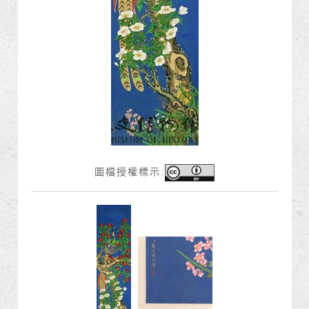
圖檔授權標示: