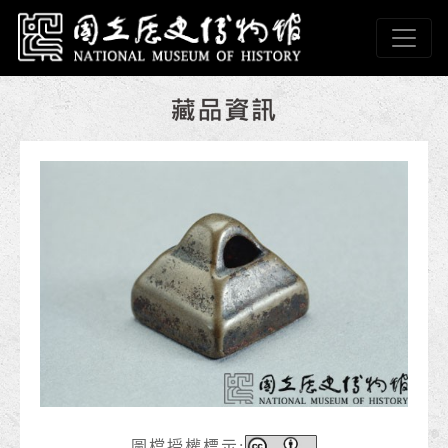
跳到主要內容
國立歷史博物館
網頁導覽
:::
圖檔授權標示: