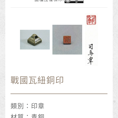
戰國瓦紐銅印
類別：
印章
材質：
青銅