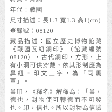
年代：
戰國
尺寸描述：
長1.3 寬1.3 高1(cm)
登錄號：
08120
藏品描述：
國立歷史博物館藏
《戰國瓦紐銅印》（館藏編號
08120），古代銅印，方形，上
有小洞可供穿戴，依其形制應為
鼻紐。印文三字，為「司馬
覃」。
璽印，《釋名》解釋為：「璽，
德也，封物使可轉德而不可發
也。印，信也。所以封物為信驗