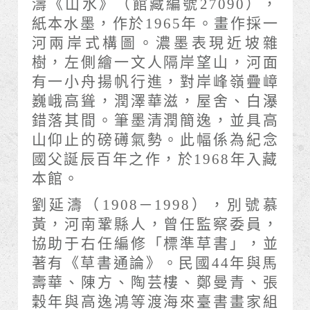
濤《山水》（館藏編號27090），
紙本水墨，作於1965年。畫作採一
河兩岸式構圖。濃墨表現近坡雜
樹，左側繪一文人隔岸望山，河面
有一小舟揚帆行進，對岸峰嶺疊嶂
巍峨高聳，潤澤華滋，屋舍、白瀑
錯落其間。筆墨清潤簡逸，並具高
山仰止的磅礡氣勢。此幅係為紀念
國父誕辰百年之作，於1968年入藏
本館。
劉延濤（1908－1998），別號慕
黃，河南鞏縣人，曾任監察委員，
協助于右任編修「標準草書」，並
著有《草書通論》。民國44年與馬
壽華、陳方、陶芸樓、鄭曼青、張
穀年與高逸鴻等渡海來臺書畫家組