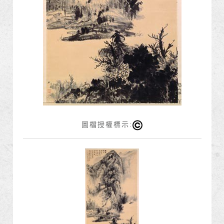
圖檔授權標示: