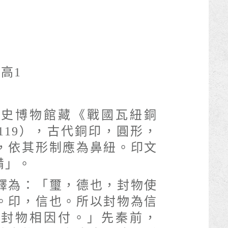
 高1
歷史博物館藏《戰國瓦紐銅
119），古代銅印，圓形，
，依其形制應為鼻紐。印文
備」。
釋為：「璽，德也，封物使
。印，信也。所以封物為信
，封物相因付。」先秦前，