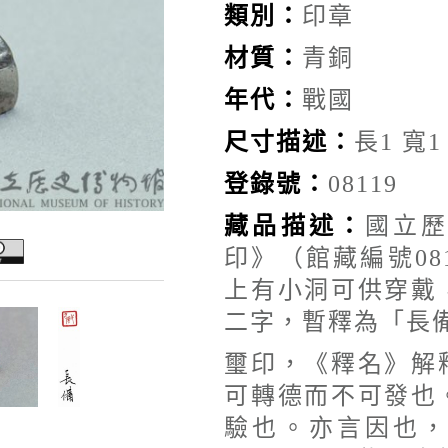
類別：
印章
材質：
青銅
年代：
戰國
尺寸描述：
長1 寬1
登錄號：
08119
藏品描述：
國立
印》（館藏編號08
上有小洞可供穿戴
二字，暫釋為「長
璽印，《釋名》解
可轉德而不可發也
驗也。亦言因也