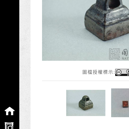
圖檔授權標示:
:::