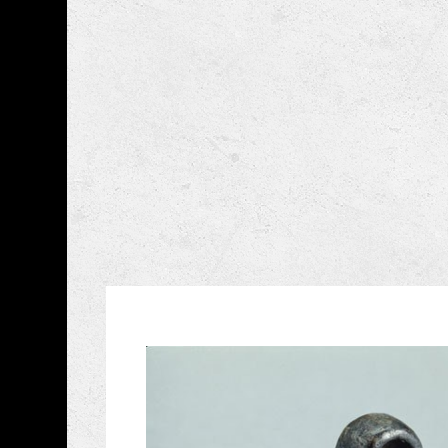
跳到主要內容
國立歷史博物館
網頁導覽
藏品資訊
:::