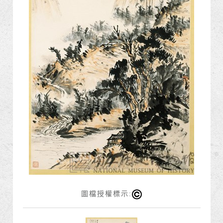
圖檔授權標示: