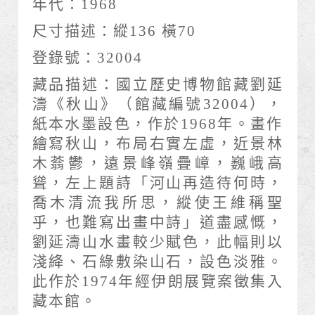
年代：
1968
尺寸描述：
縱136 橫70
登錄號：
32004
藏品描述：
國立歷史博物館藏劉延
濤《秋山》（館藏編號32004），
紙本水墨設色，作於1968年。畫作
繪寫秋山，布局右實左虛，近景林
木蓊鬱，遠景峰嶺疊嶂，巍峨高
聳，左上題詩「河山再造待何時，
喬木清流我所思，縱使王維稱聖
乎，也難寫出畫中詩」道盡感慨，
劉延濤山水畫較少賦色，此幅則以
淺絳、石綠敷染山石，設色淡雅。
此作於1974年經伊朗展覽案徵集入
藏本館。