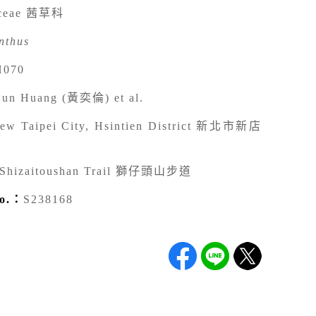
aceae 茜草科
nthus
070
Lun Huang (黃奕倫) et al.
ew Taipei City, Hsintien District 新北市新店
 Shizaitoushan Trail 獅仔頭山步道
o.：
S238168