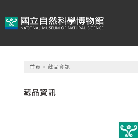
跳到主要內容
典藏網-國立自然科學
網頁導覽
首頁
> 藏品資訊
:::