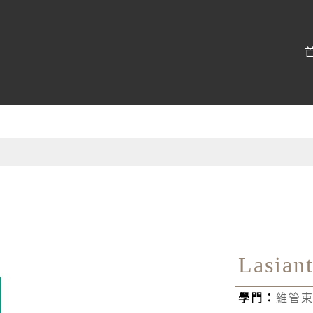
博物館
:::
Lasian
學門：
維管