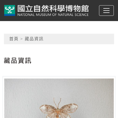
跳到主要內容
典藏網-國立自然科學
網頁導覽
首頁
> 藏品資訊
:::