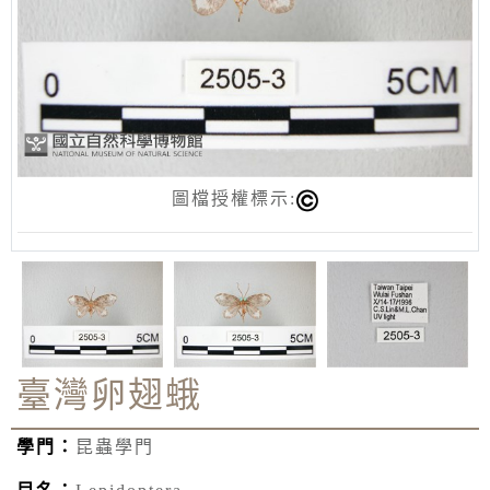
圖檔授權標示:
臺灣卵翅蛾
學門：
昆蟲學門