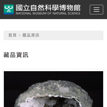
跳到主要內容
典藏網-國立自然科學
網頁導覽
首頁
> 藏品資訊
:::