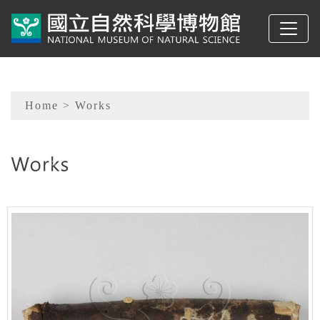
To main content
Sitemap
Home
> Works
:::