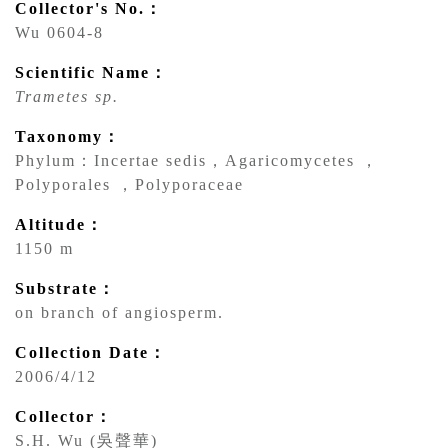
Collector's No.：
Wu 0604-8
Scientific Name：
Trametes sp.
Taxonomy：
Phylum：Incertae sedis，Agaricomycetes ，
Polyporales ，Polyporaceae
Altitude：
1150 m
Substrate：
on branch of angiosperm.
Collection Date：
2006/4/12
Collector：
S.H. Wu (吳聲華)