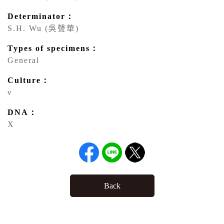
Determinator：
S.H. Wu (吳聲華)
Types of specimens：
General
Culture：
ν
DNA：
X
Back