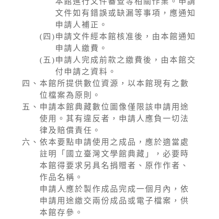
本館進行文件審查等相關作業。申請
文件如有錯誤或缺漏等事項，應通知
申請人補正。
(四)
申請文件經本館核准後，由本館通知
申請人繳費。
(五)
申請人完成前款之繳費後，由本館交
付申請之資料。
四、
本館所提供數位資源，以本館現有之數
位檔案為原則。
五、
申請本館典藏數位圖像僅限該申請用途
使用。其有違反者，申請人應負一切法
律及賠償責任。
六、
依本要點申請使用之成品，應於適當處
註明「國立臺灣文學館典藏」，必要時
本館得要求另具名捐贈者、原作作者、
作品名稱。
申請人應於製作成品完成一個月內，依
申請用途繳交兩份成品或電子檔案，供
本館存參。