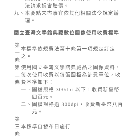
法請求損害賠償。
九、
本要點未盡事宜依其他相關法令規定辦
理。
國立臺灣文學館典藏數位圖像使用收費標準
第
本標準依規費法第十條第一項規定訂定
一
之。
條
第
使用國立臺灣文學館典藏品之圖像資料，
二
每次使用收費以每張圖檔為計費單位，收
條
費基準如下：
一、
圖檔規格 300dpi 以下，收費新臺幣
四百元。
二、
圖檔規格逾 300dpi，收費新臺幣八百
元。
第
三
本標準自發布日施行
條