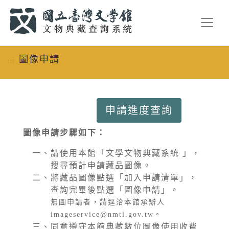
跳到主要內容
:::
圖像申請
:::
申請進度查詢
圖像申請步驟如下：
一、
請使用本館「文學文物典藏系統 」，
搜尋預計申請藏品圖像。
二、
將藏品圖像點選「加入申請清單」，
查詢完畢後點選「圖像申請」。
無圖申請者，請逕洽本館承辦人
imageservice@nmtl.gov.tw。
三、
同意遵守本館典藏數位圖像使用收費