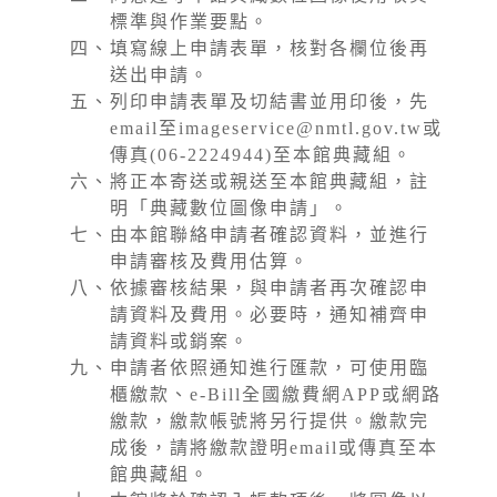
標準與作業要點。
四、
填寫線上申請表單，核對各欄位後再
送出申請。
五、
列印申請表單及切結書並用印後，先
email至imageservice@nmtl.gov.tw或
傳真(06-2224944)至本館典藏組。
六、
將正本寄送或親送至本館典藏組，註
明「典藏數位圖像申請」。
七、
由本館聯絡申請者確認資料，並進行
申請審核及費用估算。
八、
依據審核結果，與申請者再次確認申
請資料及費用。必要時，通知補齊申
請資料或銷案。
九、
申請者依照通知進行匯款，可使用臨
櫃繳款、e-Bill全國繳費網APP或網路
繳款，繳款帳號將另行提供。繳款完
成後，請將繳款證明email或傳真至本
館典藏組。