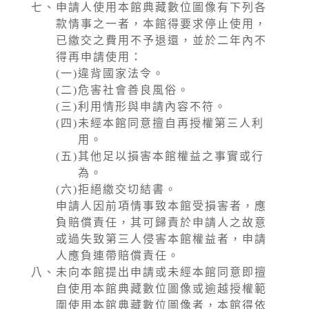
七、
申請人使用本館典藏數位圖像有下列各
款情事之一者，本館得要求停止使用，
已繳交之費用不予退還，並於二年內不
得再申請使用：
(一)
違背國家法令。
(二)
危害社會善良風俗。
(三)
利用情形與申請內容不符。
(四)
未經本館同意擅自再授權第三人利
用。
(五)
其他足以損害本館權益之事實或行
為。
(六)
拒絕繳交切結書。
申請人因前項情事致本館受損害者，應
負賠償責任，其可歸責於申請人之故意
或過失致第三人侵害本館權益者，申請
人應負連帶賠償責任。
八、
未向本館提出申請或未經本館同意即擅
自使用本館典藏數位圖像或逾越授權範
圍使用本館典藏數位圖像者，本館得依