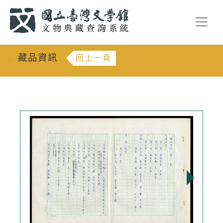
跳到主要內容
:::
藏品資訊
回上一頁
:::