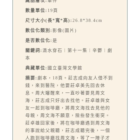
藏品層次:
單件
數量單位:
19頁
尺寸大小(長*寬*高):
26.8*38.4cm
數位化類別:
影像(圖片)
是否數位化:
是
關鍵詞:
滴水穿石︱第十一集︱辛鬱︱劇
本
典藏單位:
國立臺灣文學館
摘要:
劇本，18頁。莊志成向友人借不到
錢，來到醫院，他要莊卓美先回去休
息。周大嬸醒來，一直吵著要見周文
海，莊志成只好出去找他。莊卓雄與女
友一起到咖啡廳，將周文海找去見他的
母親，周文海不願意，險些發生衝突。
莊卓雄回家後，將在咖啡廳遇到周文海
的事說給父親聽，莊志成聽完後，一個
人跑到咖啡廳找周文海，等了一陣子才