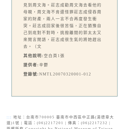
見到周文海。莊志成勸周文海去看他的
母親，周文海不肯還怪罪莊志成侵吞周
家的財產，兩人一言不合再度發生衝
突。莊志成回家後很苦惱，正在猶豫自
己到底對不對時，挑撥離間的郭太太又
來閒言閒語，莊志成很生氣的將她趕出
去。（文
其他說明:
空白頁1張
提供者:
辛鬱
登錄號:
NMTL20070320001-012
:::
地址：台南市700005 臺南市中西區中正路(湯德章大
道)1號 | 電話：(06)2217201 | 傳真：(06)2217232 |
版權所有 Copyright by National Museum of Taiwan