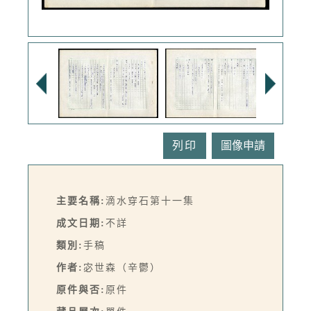
列印
主要名稱:
滴水穿石第十一集
成文日期:
不詳
類別:
手稿
作者:
宓世森（辛鬱）
原件與否:
原件