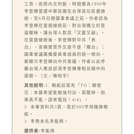
三頁。依照內文判斷，時間應為1990年
李登輝當選中華民國在台灣首任民選總
統，至6月召開國事會議之前。作者認為
李登輝在當選總統前，對台灣獨立的意
識曖昧，讓台灣人對其「又愛又疑」。
在當選總統後，李登輝對中共「表
白」，宣稱實質外交是不是「獨台」；
國事會議籌備委員會成員的統一傾向，
都顯示李登輝向中共靠攏，作者以此呼
籲台灣人應該認清李登輝專制且親中的
面貌。（文／陳柏宇）
其他說明:
1. 稿紙前寫有「TO：錦發
兄：本篇希望能勉強刊出，莫壓掉，如
果真不能，請來電話！4/4」。
2. 本筆資料共3頁，寫於600字飛機牌稿
紙。
3. 李喬本名李能棋。
提供者:
李能棋