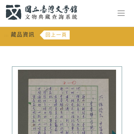
跳到主要內容
:::
藏品資訊
回上一頁
:::