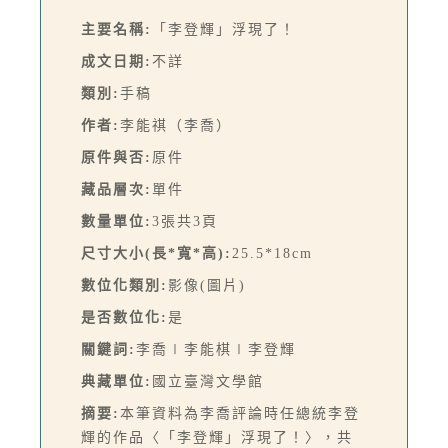
主要名稱:
「李登輝」浮現了！
成文日期:
不詳
類別:
手稿
作者:
李能祺（李喬）
原件與否:
原件
藏品層次:
單件
數量單位:
3張共3頁
尺寸大小(長*寬*高):
25.5*18cm
數位化類別:
影像(圖片)
是否數位化:
是
關鍵詞:
李喬∣李能棋∣李登輝
典藏單位:
國立臺灣文學館
摘要:
本筆資料為李喬評論時任總統李登
輝的作品〈「李登輝」浮現了！〉，共