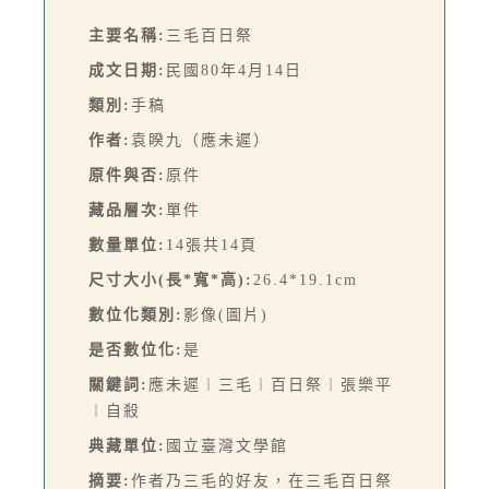
主要名稱:
三毛百日祭
成文日期:
民國80年4月14日
類別:
手稿
作者:
袁睽九（應未遲）
原件與否:
原件
藏品層次:
單件
數量單位:
14張共14頁
尺寸大小(長*寬*高):
26.4*19.1cm
數位化類別:
影像(圖片)
是否數位化:
是
關鍵詞:
應未遲︱三毛︱百日祭︱張樂平
︱自殺
典藏單位:
國立臺灣文學館
摘要:
作者乃三毛的好友，在三毛百日祭