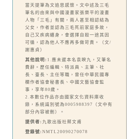
當天提筆為文追思感懷。文中述及三毛
筆名的由來與中國漫畫家張樂平的漫畫
人物「三毛」有關，兩人甚至相認結為
父女，作者並認為三毛死前家庭多故，
自己又疾病纏身，會選擇自殺一途其因
可循，認為他人不應再多做苛責。（文/
謝惠貞）
其他說明:
1.應未遲本名袁睽九，又筆名
費辭。歷任編輯、特派員、主筆、社
長、臺長、主任等職，曾任中華民國專
欄作者協會秘書長、中國文藝協會監
事，享年80歲。
2.本數位作品亦由國家文化資料庫收
錄，系統識別號為0005988397（文中有
部分內容被刪）。
提供者:
九歌出版社蔡文甫
登錄號:
NMTL20090270078