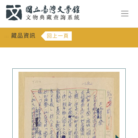
跳到主要內容
:::
藏品資訊
回上一頁
:::