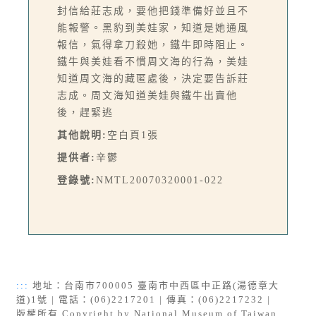
封信給莊志成，要他把錢準備好並且不
能報警。黑豹到美娃家，知道是她通風
報信，氣得拿刀殺她，鐵牛即時阻止。
鐵牛與美娃看不慣周文海的行為，美娃
知道周文海的藏匿處後，決定要告訴莊
志成。周文海知道美娃與鐵牛出賣他
後，趕緊逃
其他說明:
空白頁1張
提供者:
辛鬱
登錄號:
NMTL20070320001-022
:::
地址：台南市700005 臺南市中西區中正路(湯德章大
道)1號 | 電話：(06)2217201 | 傳真：(06)2217232 |
版權所有 Copyright by National Museum of Taiwan