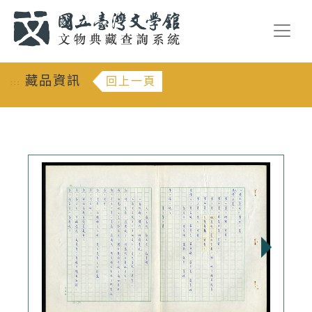
跳到主要內容
:::
藏品資訊
回上一頁
:::