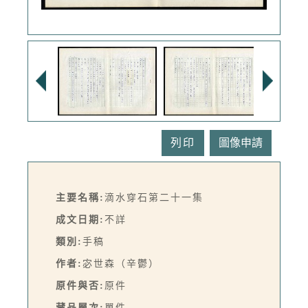
列印
主要名稱:
滴水穿石第二十一集
成文日期:
不詳
類別:
手稿
作者:
宓世森（辛鬱）
原件與否:
原件
藏品層次:
單件