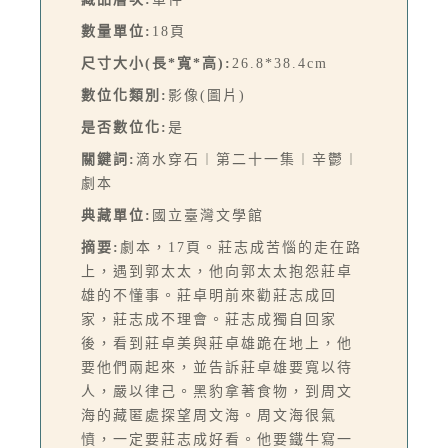
數量單位:
18頁
尺寸大小(長*寬*高):
26.8*38.4cm
數位化類別:
影像(圖片)
是否數位化:
是
關鍵詞:
滴水穿石︱第二十一集︱辛鬱︱
劇本
典藏單位:
國立臺灣文學館
摘要:
劇本，17頁。莊志成苦惱的走在路
上，遇到郭太太，他向郭太太抱怨莊卓
雄的不懂事。莊卓明前來勸莊志成回
家，莊志成不理會。莊志成獨自回家
後，看到莊卓美與莊卓雄跪在地上，他
要他們兩起來，並告訴莊卓雄要寬以待
人，嚴以律己。黑豹拿著食物，到周文
海的藏匿處探望周文海。周文海很氣
憤，一定要莊志成好看。他要鐵牛寫一