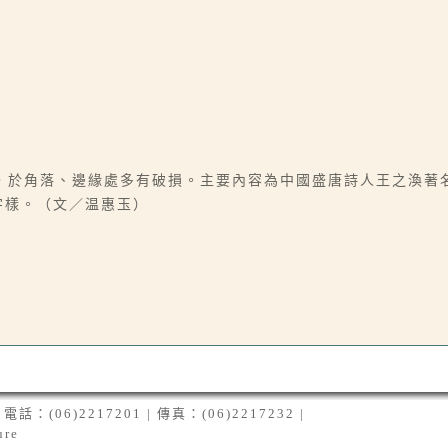
，於角落、邊緣處多有破損。主要內容為中國盛唐詩人王之渙著
字樣。（文／温惠玉）
06)2217201 | 傳真：(06)2217232 |
ure