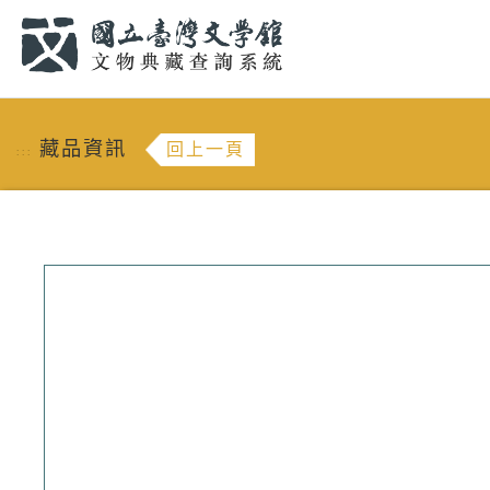
跳到主要內容
:::
藏品資訊
回上一頁
:::