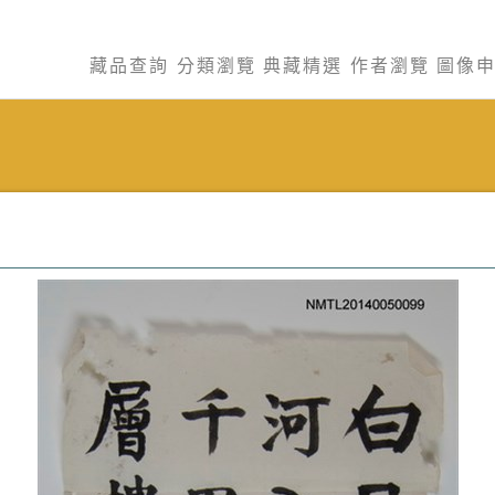
藏品查詢
分類瀏覽
典藏精選
作者瀏覽
圖像