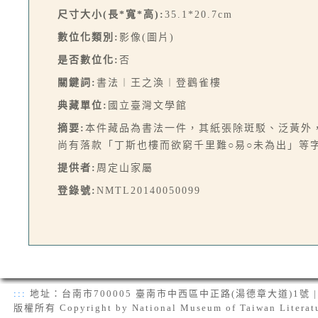
尺寸大小(長*寬*高):
35.1*20.7cm
數位化類別:
影像(圖片)
是否數位化:
否
關鍵詞:
書法︱王之渙︱登鸛雀樓
典藏單位:
國立臺灣文學館
摘要:
本件藏品為書法一件，其紙張除斑駁、泛黃外
尚有落款「丁斯也樓而欲窮千里難○易○未為出」等
提供者:
周定山家屬
登錄號:
NMTL20140050099
:::
地址：台南市700005 臺南市中西區中正路(湯德章大道)1號 | 電話：(
版權所有 Copyright by National Museum of Taiwan Literat