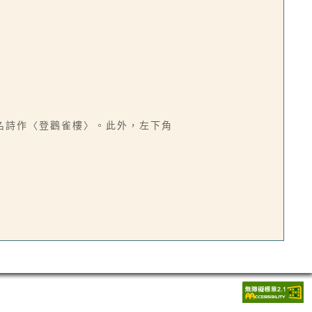
名詩作〈登鸛雀樓〉。此外，左下角