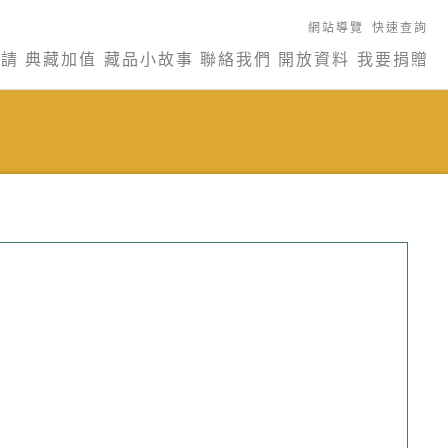
網站導覽
快速查詢
申請
典藏加值
藏品小故事
聯絡我們
開放資料
我要捐贈