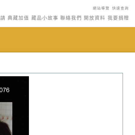
網站導覽
快速查詢
申請
典藏加值
藏品小故事
聯絡我們
開放資料
我要捐贈