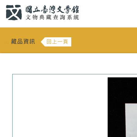
跳到主要內容
:::
藏品資訊
回上一頁
:::