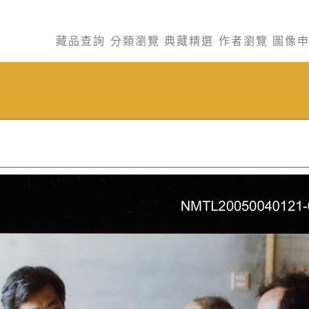
藏品查詢
分類瀏覽
典藏精選
作者瀏覽
圖像