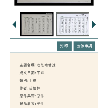
列印
主要名稱:
政黨輪替說
成文日期:
不詳
類別:
手稿
作者:
莊柏林
原件與否:
原件
藏品層次:
單件