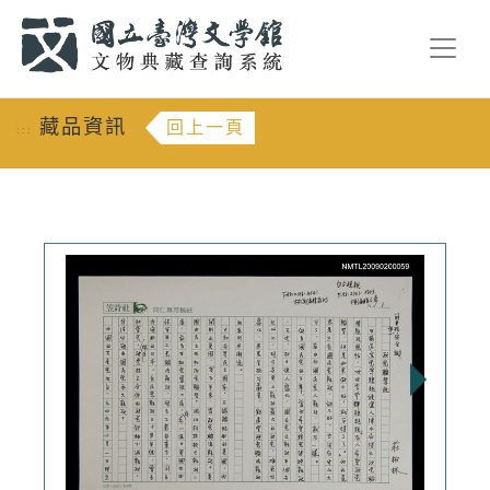
跳到主要內容
:::
藏品資訊
回上一頁
:::