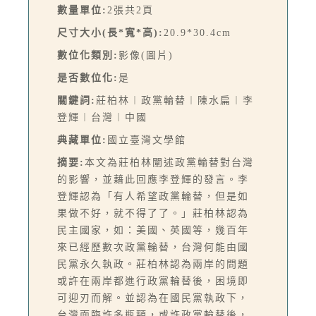
數量單位:
2張共2頁
尺寸大小(長*寬*高):
20.9*30.4cm
數位化類別:
影像(圖片)
是否數位化:
是
關鍵詞:
莊柏林︱政黨輪替︱陳水扁︱李
登輝︱台灣︱中國
典藏單位:
國立臺灣文學館
摘要:
本文為莊柏林闡述政黨輪替對台灣
的影響，並藉此回應李登輝的發言。李
登輝認為「有人希望政黨輪替，但是如
果做不好，就不得了了。」莊柏林認為
民主國家，如：美國、英國等，幾百年
來已經歷數次政黨輪替，台灣何能由國
民黨永久執政。莊柏林認為兩岸的問題
或許在兩岸都進行政黨輪替後，困境即
可迎刃而解。並認為在國民黨執政下，
台灣面臨許多瓶頸，或許政黨輪替後，