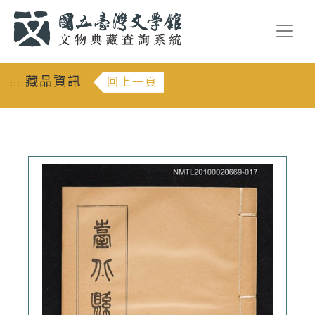
跳到主要內容
:::
藏品資訊
回上一頁
:::