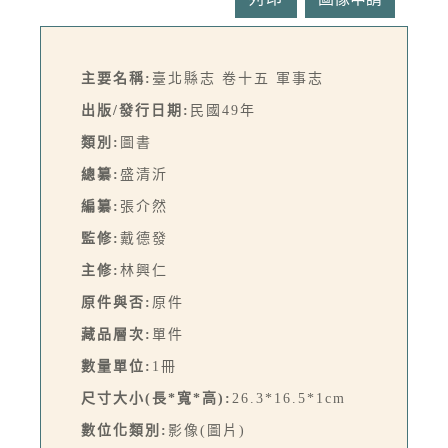
主要名稱:
臺北縣志 卷十五 軍事志
出版/發行日期:
民國49年
類別:
圖書
總纂:
盛清沂
編纂:
張介然
監修:
戴德發
主修:
林興仁
原件與否:
原件
藏品層次:
單件
數量單位:
1冊
尺寸大小(長*寬*高):
26.3*16.5*1cm
數位化類別:
影像(圖片)