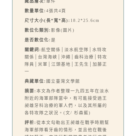
藏品層次:
單件
數量單位:
4張共4頁
尺寸大小(長*寬*高):
18.2*25.6cm
數位化類別:
影像(圖片)
是否數位化:
是
關鍵詞:
航空關係│淡水航空隊│水特攻
關係│台灣海峽│沖繩│齒科治療│特攻
隊員│米軍│江頭基地│王先生│加藤正
一
典藏單位:
國立臺灣文學館
摘要:
本文為作者整理一九四五年在淡水
附近的海軍部隊當中，有可能接受過王
昶雄牙科治療的軍人們，以及其所屬的
各特攻隊之狀況。(文/ 杉森藍)
評析:
從本文勾勒出王昶雄在戰爭時期幫
海軍部隊看牙齒的情形，並且他在戰後