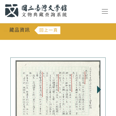
跳到主要內容
:::
藏品資訊
回上一頁
:::