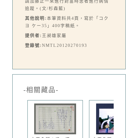
請加藤正一來進行對當時患者進行病情
追蹤。(文/杉森藍)
其他說明:
本筆資料共4頁，寫於「コク
ヨ ケー35」400字稿紙。
提供者:
王昶雄家屬
登錄號:
NMTL20120270193
-相關藏品-