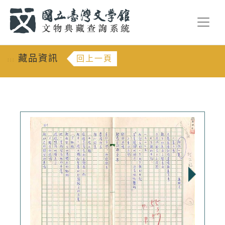
跳到主要內容
:::
藏品資訊
回上一頁
:::