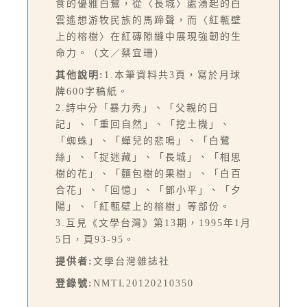
食的優雅白鷺，從〈長城〉處湧起的白
雲遙想游牧民族的馬蹄聲，而〈紅甎壁
上的榕樹〉在紅磚隙縫中展現強韌的生
命力。（文／蔡宜珊）
其他說明:
1.本筆資料共3頁，寫於月球
牌600字稿紙。
2.詩中分「暴力秀」、「父親的日
記」、「重回自然」、「挖土機」、
「蜘蛛」、「蟬兒的悲鳴」、「白鷺
絲」、「捉迷藏」、「長城」、「相思
樹的花」、「麵包樹的果樹」、「白百
合花」、「回憶」、「鄧小平」、「夕
陽」、「紅甎壁上的榕樹」等部份。
3.互見《文學台灣》第13期，1995年1月
5日，頁93-95。
提供者:
文學台灣雜誌社
登錄號:
NMTL20120210350