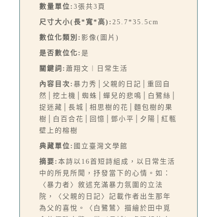
數量單位:
3張共3頁
尺寸大小(長*寬*高):
25.7*35.5cm
數位化類別:
影像(圖片)
是否數位化:
是
關鍵詞:
蕭翔文︱日常生活
內容目次:
暴力秀│父親的日記│重回自
然│挖土機│蜘蛛│蟬兒的悲鳴│白鷺絲│
捉迷藏│長城│相思樹的花│麵包樹的果
樹│白百合花│回憶│鄧小平│夕陽│紅甎
壁上的榕樹
典藏單位:
國立臺灣文學館
摘要:
本詩以16首短詩組成，以日常生活
中的所見所聞，抒發當下的心情。如：
〈暴力者〉敘述充滿暴力氛圍的立法
院，〈父親的日記〉記載作者出生那年
為父的喜悅。〈白鷺鷥〉描繪於田中覓