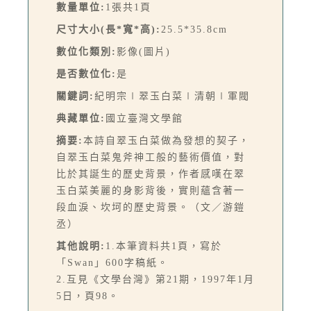
數量單位:
1張共1頁
尺寸大小(長*寬*高):
25.5*35.8cm
數位化類別:
影像(圖片)
是否數位化:
是
關鍵詞:
紀明宗∣翠玉白菜∣清朝∣軍閥
典藏單位:
國立臺灣文學館
摘要:
本詩自翠玉白菜做為發想的契子，
自翠玉白菜鬼斧神工般的藝術價值，對
比於其誕生的歷史背景，作者感嘆在翠
玉白菜美麗的身影背後，實則蘊含著一
段血淚、坎坷的歷史背景。（文／游鎧
丞）
其他說明:
1.本筆資料共1頁，寫於
「Swan」600字稿紙。
2.互見《文學台灣》第21期，1997年1月
5日，頁98。