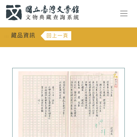
跳到主要內容
:::
藏品資訊
回上一頁
:::