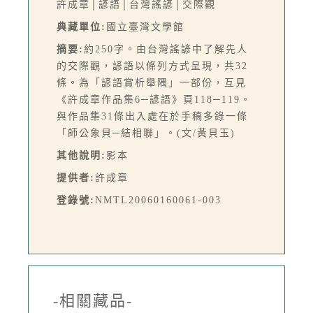
許成章│諺語│台灣謠諺│交際觀
典藏單位:
國立臺灣文學館
摘要:
約250字。由台灣謠諺中了解先人
的交際觀，諺語以條列方式呈現，共32
條。為「諺語賞析舉隅」一部份，互見
《許成章作品集6─諺語》頁118─119。
與作品集31條出入處在於手稿多錄一條
「師公象貝─結相聯」。(文/黃貝玉)
其他說明:
影本
提供者:
許成章
登錄號:
NMTL20060160061-003
-相關藏品-