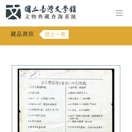
跳到主要內容
:::
藏品資訊
回上一頁
:::