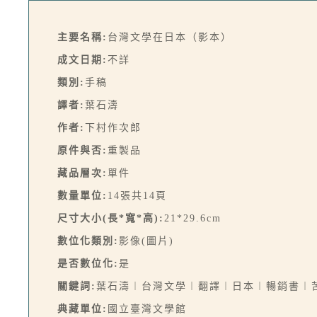
主要名稱:
台灣文學在日本（影本）
成文日期:
不詳
類別:
手稿
譯者:
葉石濤
作者:
下村作次郎
原件與否:
重製品
藏品層次:
單件
數量單位:
14張共14頁
尺寸大小(長*寬*高):
21*29.6cm
數位化類別:
影像(圖片)
是否數位化:
是
關鍵詞:
葉石濤︱台灣文學︱翻譯︱日本︱暢銷書︱
典藏單位:
國立臺灣文學館