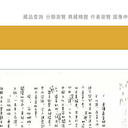
藏品查詢
分類瀏覽
典藏精選
作者瀏覽
圖像