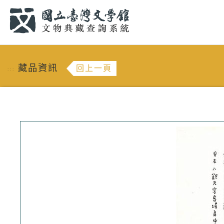
跳到主要內容
:::
藏品資訊
回上一頁
:::