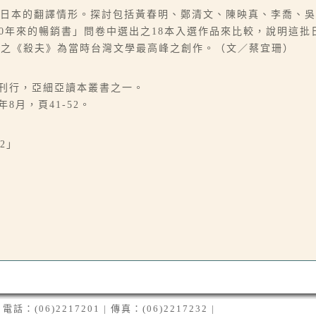
作品在日本的翻譯情形。探討包括黃春明、鄭清文、陳映真、李喬、
30年來的暢銷書」問卷中選出之18本入選作品來比較，說明這
昂之《殺夫》為當時台灣文學最高峰之創作。（文／蔡宜珊）
社刊行，亞細亞讀本叢書之一。
8月，頁41-52。
2」
06)2217201 | 傳真：(06)2217232 |