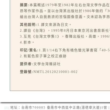
摘要:
本篇概述1979年至1982年左右台灣文學
昂等作家作品。並以台灣某出版社於1986年做的「
繪出台灣人自我救濟的苦惱圖像意義。文末認為李
其他說明:
1.譯文來源為日文。
2.譯自《台灣》，1995年8月日本東京河出書房新
3.互見《台灣文學集1》，春暉出版社，高雄，1996年
4.影本。
印記/簽名:
1.頁1/14右下角有橘色螢光筆書寫「40-5
2.有藍色原子筆之校正痕跡
提供者:
文學台灣雜誌社
登錄號:
NMTL20120210001-002
:::
地址：台南市700005 臺南市中西區中正路(湯德章大道)1號 | 電話：(