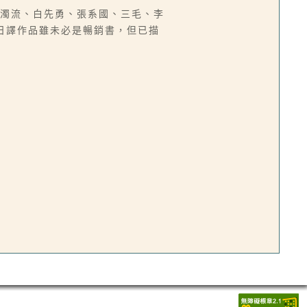
吳濁流、白先勇、張系國、三毛、李
批日譯作品雖未必是暢銷書，但已描