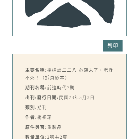
列印
主要名稱:
楊逵談二二八 心願未了，老兵
不死！（拆頁影本）
期刊名稱:
前進時代7期
出刊/發行日期:
民國73年3月3日
類別:
期刊
作者:
楊祖珺
原件與否:
重製品
數量單位:
2張共2頁