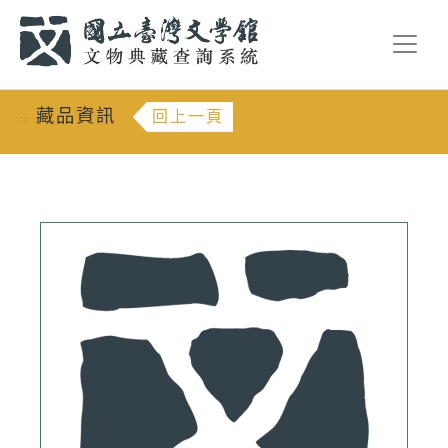
跳到主要內容
:::
藏品資訊
回上一頁
:::