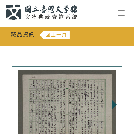
跳到主要內容
:::
藏品資訊
回上一頁
:::