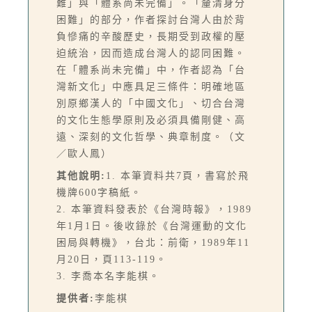
難」與「體系尚未完備」。「釐清身分
困難」的部分，作者探討台灣人由於背
負慘痛的辛酸歷史，長期受到政權的壓
迫統治，因而造成台灣人的認同困難。
在「體系尚未完備」中，作者認為「台
灣新文化」中應具足三條件：明確地區
別原鄉漢人的「中國文化」、切合台灣
的文化生態學原則及必須具備剛健、高
遠、深刻的文化哲學、典章制度。（文
／歐人鳳）
其他說明:
1. 本筆資料共7頁，書寫於飛
機牌600字稿紙。
2. 本筆資料發表於《台灣時報》，1989
年1月1日。後收錄於《台灣運動的文化
困局與轉機》，台北：前衛，1989年11
月20日，頁113-119。
3. 李喬本名李能棋。
提供者:
李能棋