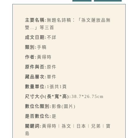
主要名稱:
無題名詩稿：「孫文蓮放品無
雙…」等三首
成文日期:
不詳
類別:
手稿
作者:
黃得時
原件與否:
原件
藏品層次:
單件
數量單位:
1張共1頁
尺寸大小(長*寬*高):
38.7*26.75cm
數位化類別:
影像(圖片)
是否數位化:
是
關鍵詞:
黃得時︱孫文︱日本︱兄弟︱寶
島