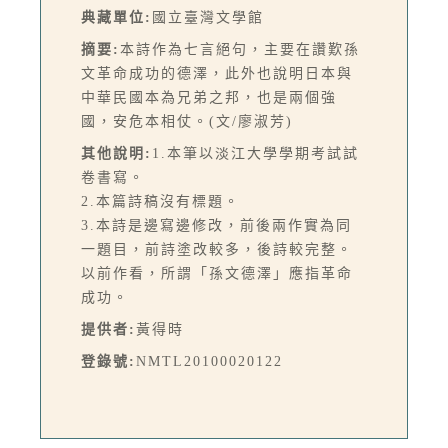
典藏單位:
國立臺灣文學館
摘要:
本詩作為七言絕句，主要在讚歎孫
文革命成功的德澤，此外也說明日本與
中華民國本為兄弟之邦，也是兩個強
國，安危本相仗。(文/廖淑芳)
其他說明:
1.本筆以淡江大學學期考試試
卷書寫。
2.本篇詩稿沒有標題。
3.本詩是邊寫邊修改，前後兩作實為同
一題目，前詩塗改較多，後詩較完整。
以前作看，所謂「孫文德澤」應指革命
成功。
提供者:
黃得時
登錄號:
NMTL20100020122