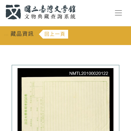
跳到主要內容
:::
藏品資訊
回上一頁
:::