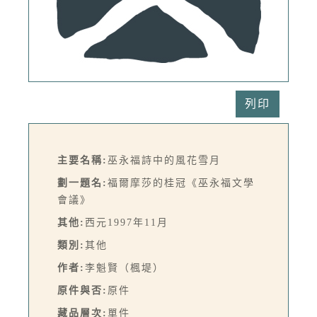
列印
主要名稱:
巫永福詩中的風花雪月
劃一題名:
福爾摩莎的桂冠《巫永福文學
會議》
其他:
西元1997年11月
類別:
其他
作者:
李魁賢（楓堤）
原件與否:
原件
藏品層次:
單件