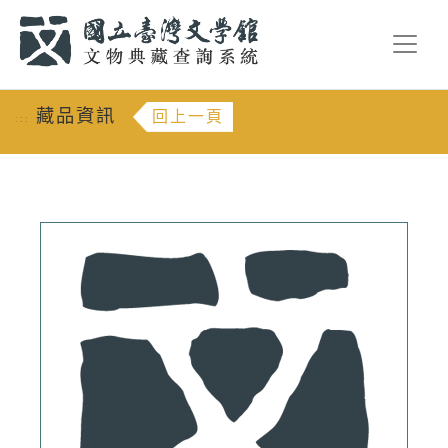
跳到主要內容
:::
藏品資訊
回上一頁
:::