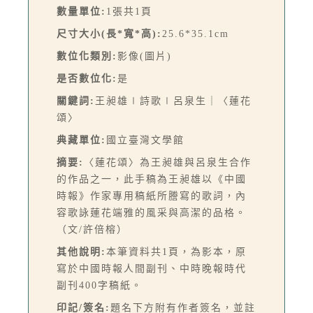
數量單位:
1張共1頁
尺寸大小(長*寬*高):
25.6*35.1cm
數位化類別:
影像(圖片)
是否數位化:
是
關鍵詞:
王昶雄∣詩歌∣呂泉生｜〈蓮花
頌〉
典藏單位:
國立臺灣文學館
摘要:
〈蓮花頌〉為王昶雄與呂泉生合作
的作品之一，此手稿為王昶雄以《中國
時報》作家專用稿紙所謄寫的歌詞，內
容歌詠蓮花端雅的風采與高潔的品格。
（文/許倍榕）
其他說明:
本筆資料共1頁，為影本，原
寫於中國時報人間副刊、中時晚報時代
副刊400字稿紙。
印記/簽名:
題名下方附有作者簽名，並註