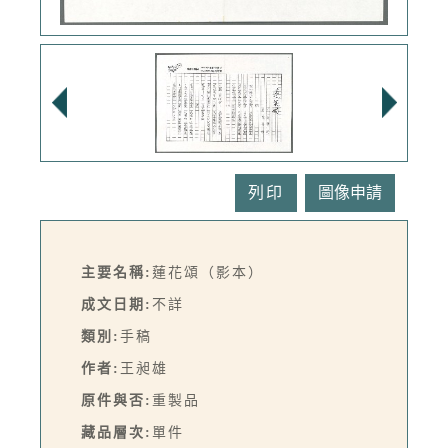
列印
主要名稱:
蓮花頌（影本）
成文日期:
不詳
類別:
手稿
作者:
王昶雄
原件與否:
重製品
藏品層次:
單件