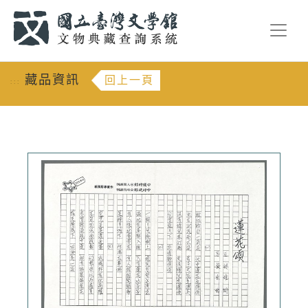
跳到主要內容
:::
藏品資訊
回上一頁
:::