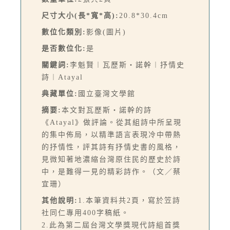
尺寸大小(長*寬*高):
20.8*30.4cm
數位化類別:
影像(圖片)
是否數位化:
是
關鍵詞:
李魁賢︱瓦歷斯‧諾幹︱抒情史
詩︱Atayal
典藏單位:
國立臺灣文學館
摘要:
本文對瓦歷斯‧諾幹的詩
《Atayal》做評論。從其組詩中所呈現
的集中佈局，以精準語言表現冷中帶熱
的抒情性，評其詩有抒情史書的風格，
見微知著地濃縮台灣原住民的歷史於詩
中，是難得一見的精彩詩作。（文／蔡
宜珊）
其他說明:
1.本筆資料共2頁，寫於笠詩
社同仁專用400字稿紙。
2.此為第二屆台灣文學獎現代詩組首獎