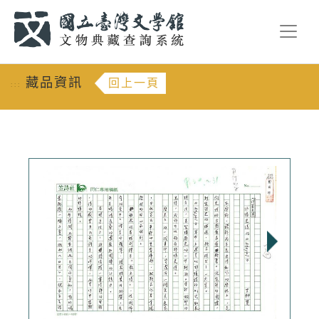
跳到主要內容
:::
藏品資訊
回上一頁
:::