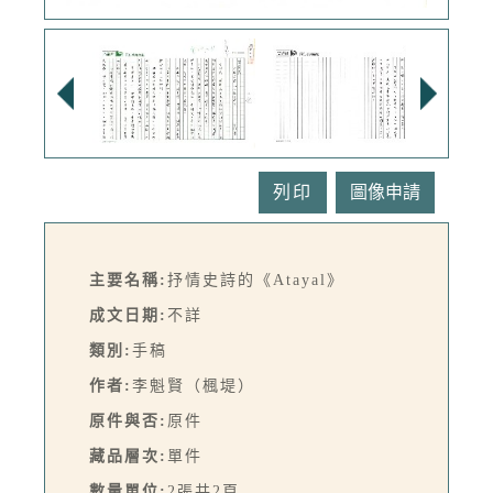
列印
主要名稱:
抒情史詩的《Atayal》
成文日期:
不詳
類別:
手稿
作者:
李魁賢（楓堤）
原件與否:
原件
藏品層次:
單件
數量單位:
2張共2頁